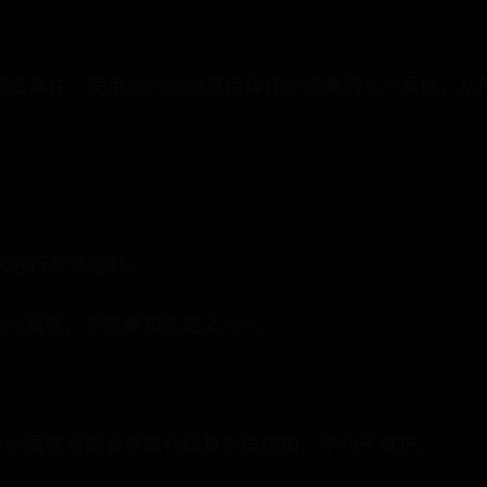
件，使用JavaScript直接操作div元素的style属性
求进行灵活控制。
tyle属性，不需要预先定义class。
tyle属性可能会导致代码复杂度增加，不利于维护。