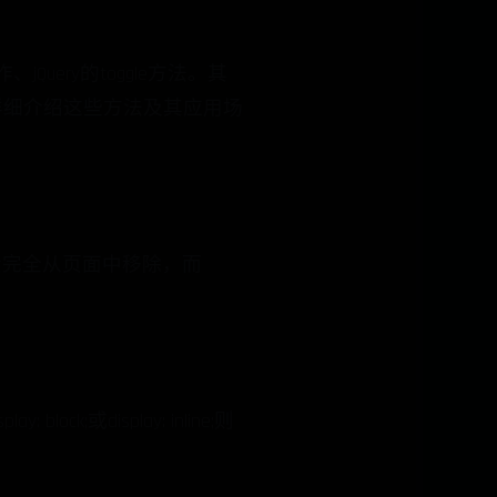
操作、jQuery的toggle方法。其
容将详细介绍这些方法及其应用场
会将元素完全从页面中移除，而
ck;或display: inline;则