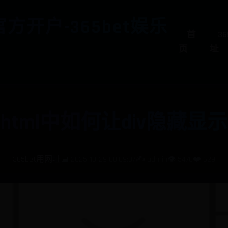
t官方开户-365bet娱乐
首
3
页
址
html中如何让div隐藏显示
365bet用网址
📅 2025-10-29 00:09:07
✍️ admin
👁️ 5470
❤️ 629