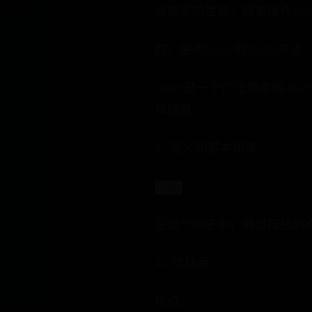
可能影响性能：频繁操作sty
四、使用jQuery的Toggle方法
jQuery是一个广泛使用的Jav
和隐藏。
4.1 定义和基本用法
Toggle
在这个例子中，通过按钮的点击事
4.2 优缺点
优点：