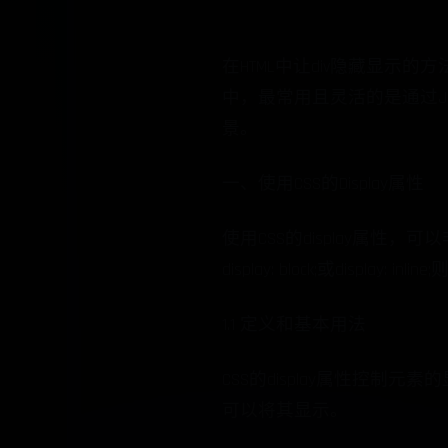
在HTML中让div隐藏显示的方法包括CS
中，最常用且灵活的是通过Ja
景。
一、使用CSS的Display属性
使用CSS的display属性，
display: block;或display:
1.1 定义和基本用法
CSS的display属性控制元素的显示方
可以将其显示。