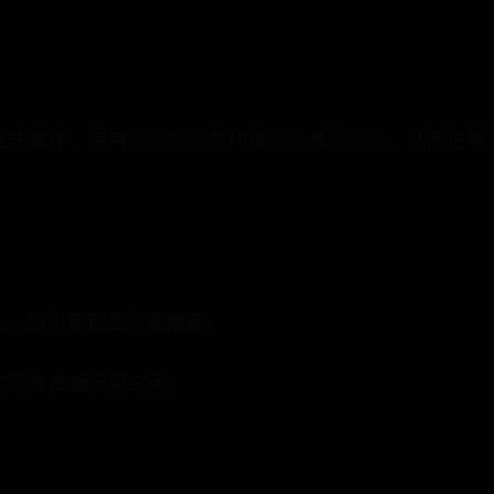
件，使用JavaScript来切换div元素的class，从而
ass即可实现显示和隐藏。
素不会占据任何空间。