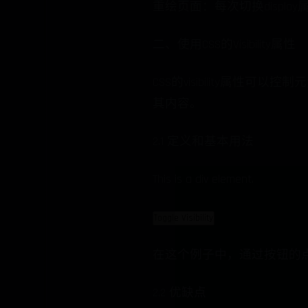
重绘页面：每次切换displ
二、使用CSS的Visibility属性
CSS的visibility属性可以控
其内容。
2.1 定义和基本用法
This is a div element.
Toggle Visibility
在这个例子中，通过按钮的点击事
2.2 优缺点