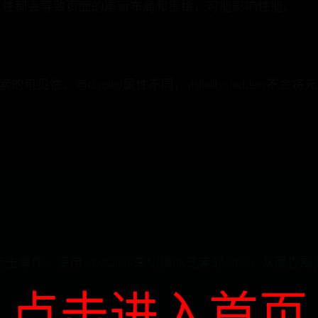
ay属性都会导致页面的重新布局和重绘，可能影响性能。
制元素的可见性。与display属性不同，visibility: hidd
件，使用JavaScript来切换div元素的class，从而控