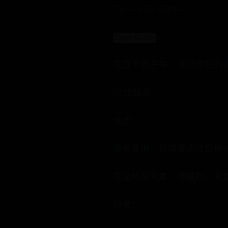
This is a div element.
Toggle Display
在这个例子中，通过按钮的点击事
1.2 优缺点
优点：
简单易用：只需要通过切换cl
完全移除元素：隐藏时，元
缺点：