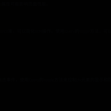
le属性可能影响页面性能。
aScript库，可以简化DOM操作。使用jQuery的toggle
件，使用jQuery的toggle方法来控制div元素的显示和