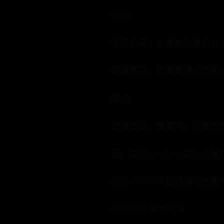
优点：
保留布局：元素被隐藏后仍
简单易用：只需要通过切换cl
缺点：
占用空间：隐藏时，元素仍
三、使用JavaScript的Style操
通过JavaScript直接操
3.1 定义和基本用法