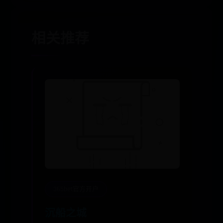
相关推荐
365bet官方开户
沉船之城