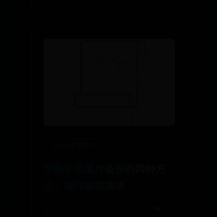
365bet官方开户
苹果手机照片备份的两种方
法，操作都很简单
📅 06-28
👁️ 7341