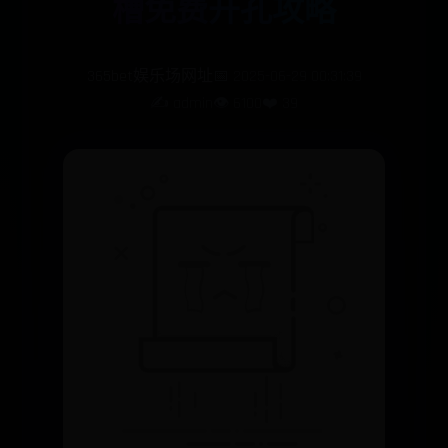
槽免费开孔攻略
365bet娱乐场网址
📅 2025-06-29 00:31:39
✍️ admin
👁️ 6100
❤️ 39