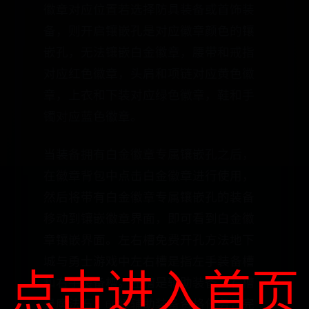
徽章对应位置若选择防具装备或首饰装
备，则开启镶嵌孔是对应徽章颜色的镶
嵌孔，无法镶嵌白金徽章，腰带和戒指
对应红色徽章，头肩和项链对应黄色徽
章，上衣和下装对应绿色徽章，鞋和手
镯对应蓝色徽章。
当装备拥有白金徽章专属镶嵌孔之后，
在徽章背包中点击白金徽章进行使用，
然后将带有白金徽章专属镶嵌孔的装备
移动到镶嵌徽章界面，即可看到白金徽
章镶嵌界面。左右槽免费开孔方法地下
城与勇士游戏中左右槽是指左手装备槽
点击进入首页
和右手装备槽。左槽是辅助装备，右槽
是魔法石，60级辅助装备资格任务，完