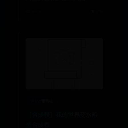
📅 06-28
👁️ 3716
365bet用网址
【合成表】我的世界药水酿
造合成表