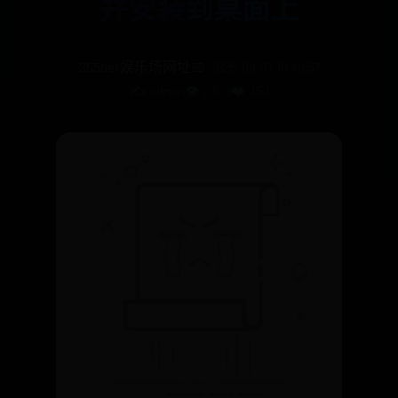
并安装到桌面上
365bet娱乐场网址
📅 2025-09-07 18:49:57
✍️ admin
👁️ 2323
❤️ 454