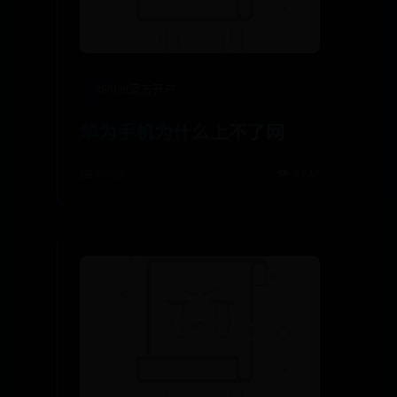
365bet官方开户
华为手机为什么上不了网
📅 07-20
👁️ 4242