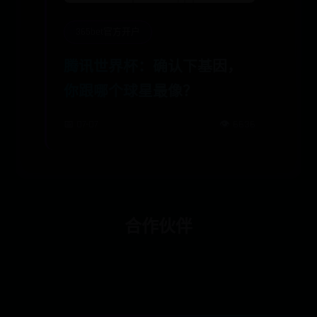
365bet官方开户
腾讯世界杯：确认下基因，
你跟哪个球星最像？
📅 07-07
👁️ 6636
合作伙伴