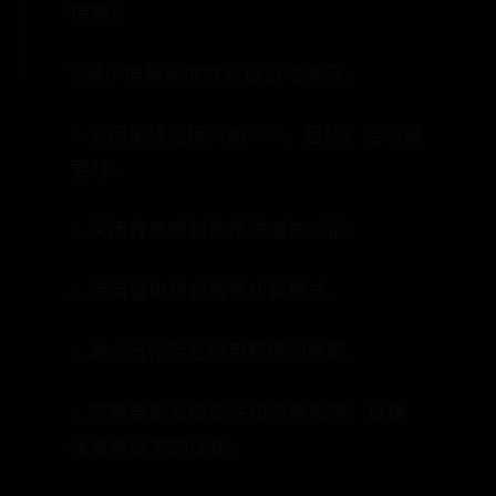
措施：
1. 减少屏幕亮度并开启自动调节。
2. 关闭无线连接（如Wi-Fi、蓝牙）当不需
要时。
3. 关闭背景刷新和推送通知功能。
4. 使用省电模式或低功耗模式。
5. 减少运行后台应用程序的数量。
6. 定期更新系统软件和应用程序，以确
保最新版本的优化。