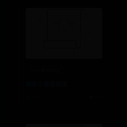
365bet娱乐场网址
骗多少钱是犯法
📅 07-05
👁️ 7540