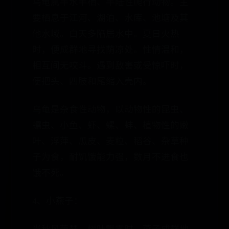
乌龟属半水半栖、半陆性爬行动物。主
要栖息于江河、湖泊、水库、池塘及其
他水域。白天多陷居水中。夏日火热
时，便成群地寻找荫凉处。性情温和，
相互间无咬斗。遇到敌害或受惊吓时，
便把头、四肢和尾缩入壳内。
乌龟是杂食性动物，以动物性的昆虫、
蠕虫、小鱼、虾、螺、蚌、植物性的嫩
叶、浮萍、瓜皮、麦粒、稻谷、杂草种
子为食，耐饥饿能力强，数月不进食也
饿不死。
4、小燕子：