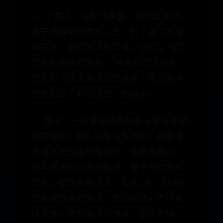
4、小燕子：当秋风萧瑟、树叶飘零时，
燕子成群地向南方飞去，到了第二年春
暖花开、柳枝发芽的时候，它们又飞回
原来生活过的地方。“年年此时燕归来”。
雨燕是飞翔速度最快的鸟类，常在空中
捕食昆虫，翼长而腿，脚弱小。
5、兔子：一般家庭饲养的兔子要注意食
物的提供，因为幼兔没有饱感。蔬菜本
来是不建议给幼兔吃的，容易得肠炎，
成年后才可以适当提供。兔子分幼兔和
成兔。都是早晚喂食，每天2次。如遇到
换品牌粮食的情况，需要过渡，不可直
接更换，导致兔子不适应，出现不适。