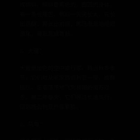
成蝌蚪。蝌蚪是黑色的，圆圆的身体，
有一条长尾巴，蝌蚪一天天长大，先长
出后腿，再长出前腿，尾巴渐渐地缩短
退化，最后变成青蛙。
2、大雁：
大雁是出色的空中旅行家。每当秋冬季
节，它们就从老家西伯利亚一带，成群
结队、浩浩荡荡地飞到我国的南方过
冬。第二年春天，它们经过长途旅行，
回到西伯利亚产蛋繁殖。
3、乌龟：