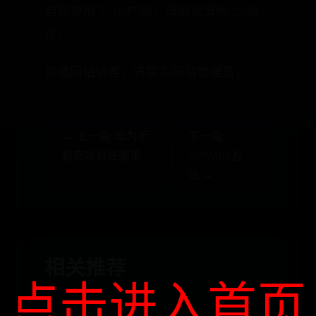
若您使用了CDN产品，请尝试清除CDN缓
存；
普通网站访客，请联系网站管理员；
← 上一篇: 华为手
下一篇:
机安装包在哪里
ASPWrite方
法 →
相关推荐
点击进入首页