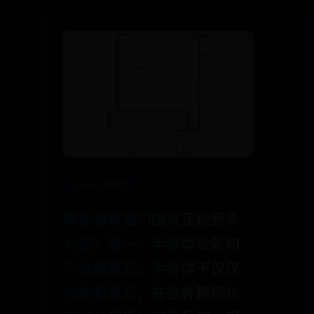
365bet用网址
哪些领域是中国真正缺竞争
力的？第一，半导体设备和
产业链落后。半导体不仅仅
光刻机落后，在各种精细化