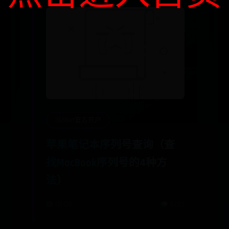
365bet官方开户
苹果笔记本序列号查询（查
找MacBook序列号的4种方
法）
📅 07-08
👁️ 6001