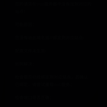
您的请求在Web服务器中没有找到对应的
站点！
可能原因：
您没有将此域名或IP绑定到对应站点!
配置文件未生效!
如何解决：
检查是否已经绑定到对应站点，若确认
已绑定，请尝试重载Web服务；
检查端口是否正确；