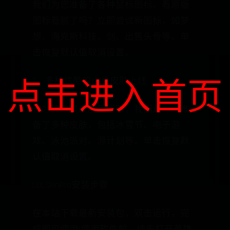
我们为您准备了各种鼠标图标。看原版
图标看腻了吗？立即尝试新图标，如梦
想、海克斯科技、剑、出售头骨等。单
击恢复默认值取消设置。
7、多种炫酷的小兵皮肤上线
点击进入首页
在为英雄换皮肤的同时，我们还为你准
备了多种皮肤，包括冰雪节、电子游
戏、泳池派对、源计划等。单击恢复默
认值取消设置。
LOLSkinPro安装步骤
在本站下载最新安装包，双击运行，完
成即可使用(使用软件前，请先打开英雄