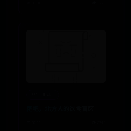
📅 07-31
👁️ 5274
365bet用网址
粑粑，北方人的饮食盲区
📅 07-22
👁️ 3744