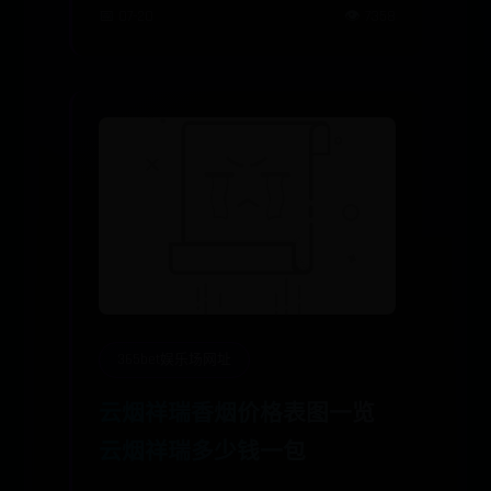
📅 07-20
👁️ 7358
365bet娱乐场网址
云烟祥瑞香烟价格表图一览
云烟祥瑞多少钱一包