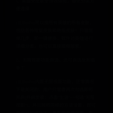
1、英雄全皮肤全特效体验，细化分类方
便选择
LOLSkinPro可以换所有英雄的所有皮肤，
包括各种限量皮肤和绝版皮肤！只需简
单几步，即一键替换，软件对英雄进行
详细分类，也可以直接模糊搜索。
2、无限视距功能自选，还可自选反和谐
补丁
LOLSkinPro内置无限视距功能，正常情况
下是关闭的，用户只需要再次勾选即可
开启(开启步骤：点击“生涯”-->勾选“无限
视距”)，并且按照同样的方法设置，即可